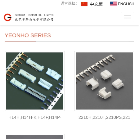
语言选择：
Toggl
navig
YEONHO SERIES
H14H,H14H-K,H14P,H14P-
2210H,2210T,2210PS,221